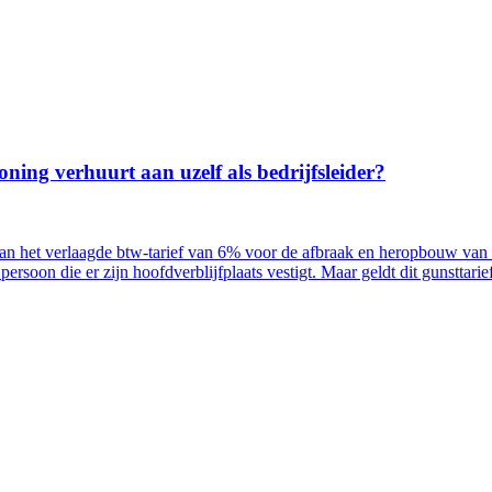
ing verhuurt aan uzelf als bedrijfsleider?
n het verlaagde btw-tarief van 6% voor de afbraak en heropbouw van
ersoon die er zijn hoofdverblijfplaats vestigt. Maar geldt dit gunstta