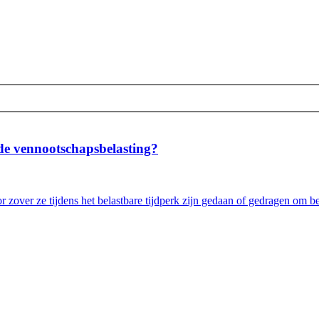
de vennootschapsbelasting?
 zover ze tijdens het belastbare tijdperk zijn gedaan of gedragen om b