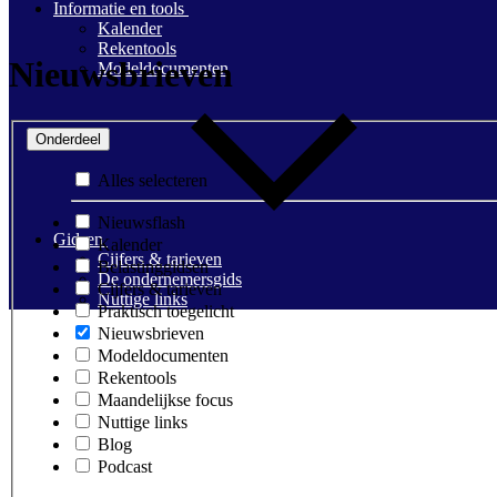
Informatie en tools
Kalender
Rekentools
Nieuwsbrieven
Modeldocumenten
Onderdeel
Alles selecteren
Nieuwsflash
Gidsen
Kalender
Cijfers & tarieven
Belastinggidsen
De ondernemersgids
Cijfers & tarieven
Nuttige links
Praktisch toegelicht
Nieuwsbrieven
Modeldocumenten
Rekentools
Maandelijkse focus
Nuttige links
Blog
Podcast