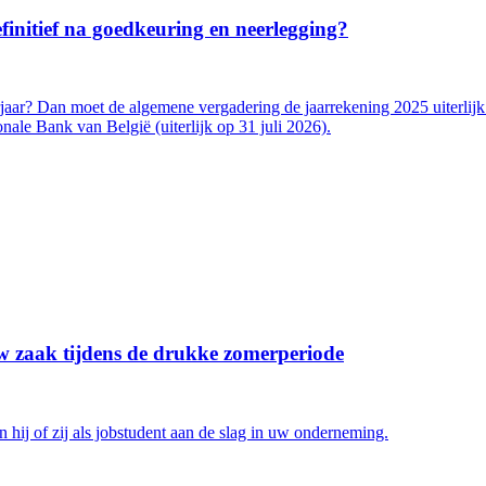
initief na goedkeuring en neerlegging?
jaar? Dan moet de algemene vergadering de jaarrekening 2025 uiterlij
ale Bank van België (uiterlijk op 31 juli 2026).
uw zaak tijdens de drukke zomerperiode
n hij of zij als jobstudent aan de slag in uw onderneming.