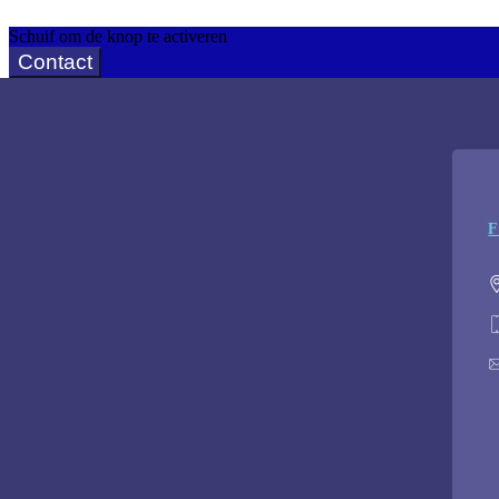
Schuif om de knop te activeren
Contact
F