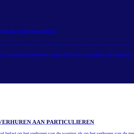
TW ONTVANGEN? GEEN ACTIE NODIG ALS U R
teel technische problemen ondervindt bij de verwerking van bepaalde b
VERHUREN AAN PARTICULIEREN
l belast op het verhuren van de woning als op het verhuren van de me