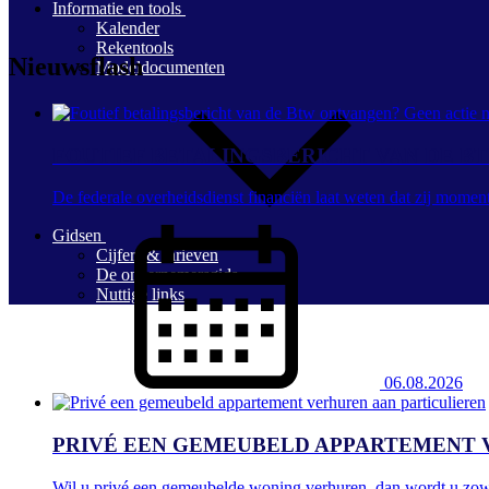
Informatie en tools
Kalender
Rekentools
Nieuwsflash
Modeldocumenten
FOUTIEF BETALINGSBERICHT VAN DE B
De federale overheidsdienst financiën laat weten dat zij momen
Gidsen
Cijfers & tarieven
De ondernemersgids
Nuttige links
06.08.2026
PRIVÉ EEN GEMEUBELD APPARTEMENT 
Wil u privé een gemeubelde woning verhuren, dan wordt u zowe