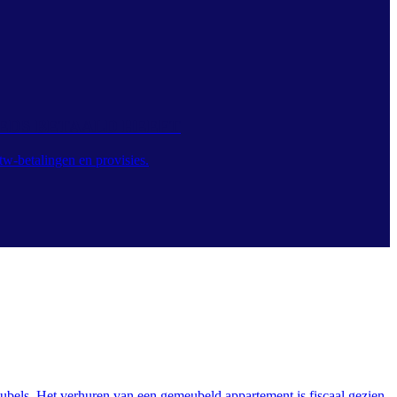
EEDS BETAALD HEEFT
tw-betalingen en provisies.
ubels. Het verhuren van een gemeubeld appartement is fiscaal gezien