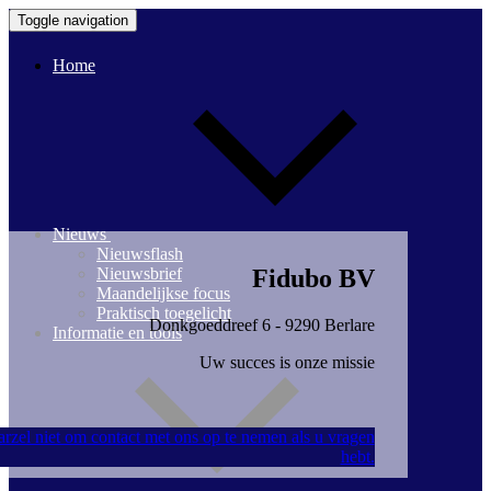
Toggle navigation
Home
Nieuws
Nieuwsflash
Fidubo BV
Nieuwsbrief
Maandelijkse focus
Praktisch toegelicht
Donkgoeddreef 6 - 9290 Berlare
Informatie en tools
Uw succes is onze missie
rzel niet om contact met ons op te nemen als u vragen
hebt.