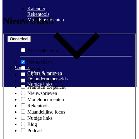
Kalender
Rekentools
Nieuwsflash
Modeldocumenten
Onderdeel
Alles selecteren
Nieuwsflash
Gidsen
Kalender
Cijfers & tarieven
Belastinggidsen
De ondernemersgids
Cijfers & tarieven
Nuttige links
Praktisch toegelicht
Nieuwsbrieven
Modeldocumenten
Rekentools
Maandelijkse focus
Nuttige links
Blog
Podcast