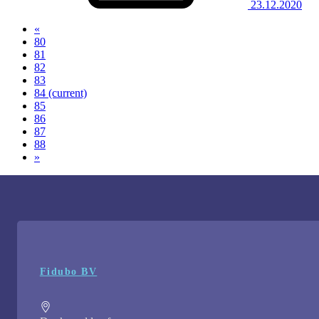
23.12.2020
«
80
81
82
83
84
(current)
85
86
87
88
»
Fidubo BV